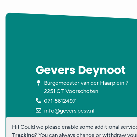
Gevers Deynoot
Burgemeester van der Haarplein 7
2251 CT Voorschoten
071-5612497
info@gevers.pcsv.nl
Hi! Could we please enable some additional servic
Tracking
? You can always change or withdraw you