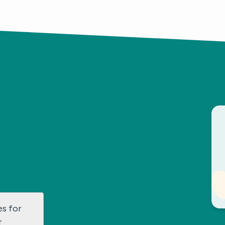
es for
r